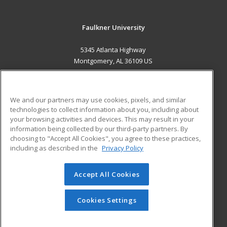
Faulkner University
5345 Atlanta Highway
Montgomery, AL 36109 US
MAIN CONTENT
Career Training
We and our partners may use cookies, pixels, and similar
technologies to collect information about you, including about
ADDITIONAL RESOURCES
your browsing activities and devices. This may result in your
information being collected by our third-party partners. By
Military
Student Blog
choosing to "Accept All Cookies", you agree to these practices,
Financial Assistance
including as described in the
Privacy Policy
Help
Accept All Cookies
© 2026 ed2go, a division of Cengage Learning. All rights
reserved. The material on this site cannot be reproduced or
redistributed unless you have obtained prior written
Cookies Settings
permission from Cengage Learning.
Privacy Policy