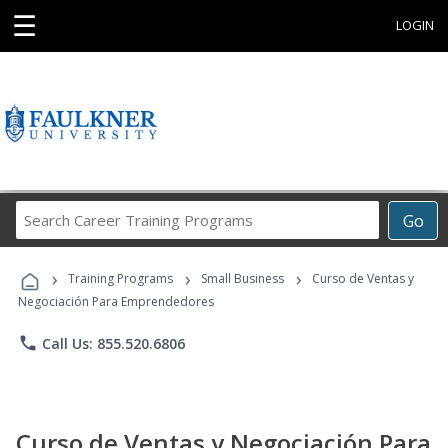
☰
LOGIN
Search
Go
Career
Training
›
›
›
Programs
Training Programs
Small Business
Curso de Ventas y
Negociación Para Emprendedores
phone
Call Us: 855.520.6806
Curso de Ventas y Negociación Para