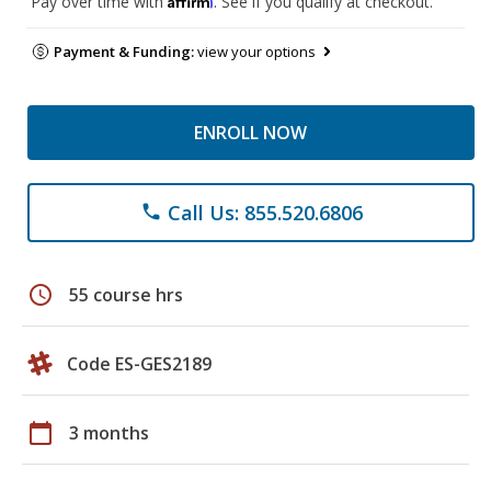
Pay over time with
. See if you qualify at checkout.
Payment & Funding:
view your options
ENROLL NOW
Call Us: 855.520.6806
phone
schedule
55 course hrs
Code ES-GES2189
calendar_today
3 months