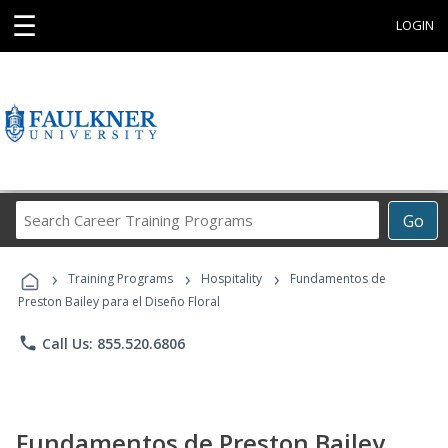
☰
LOGIN
Search
Go
Career
Training
›
›
›
Programs
Training Programs
Hospitality
Fundamentos de
Preston Bailey para el Diseño Floral
phone
Call Us: 855.520.6806
Fundamentos de Preston Bailey