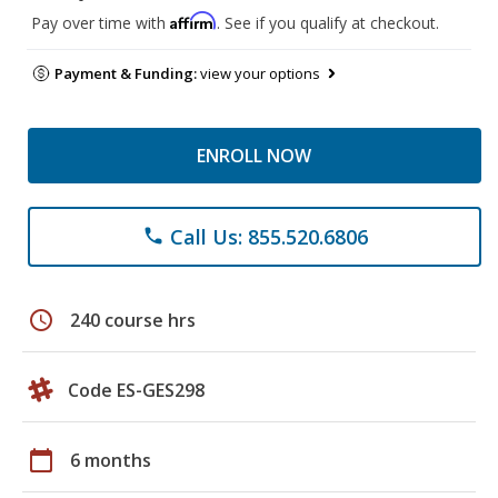
Affirm
Pay over time with
. See if you qualify at checkout.
Payment & Funding:
view your options
ENROLL NOW
Call Us: 855.520.6806
phone
schedule
240 course hrs
Code ES-GES298
calendar_today
6 months