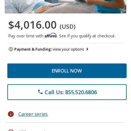
$4,016.00
(USD)
Affirm
Pay over time with
. See if you qualify at checkout.
Payment & Funding:
view your options
ENROLL NOW
Call Us: 855.520.6806
phone
info
Career series