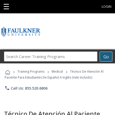
☰
LOGIN
Search
Go
Career
Training
›
›
›
Programs
Training Programs
Medical
Técnico De Atención Al
Paciente Para Estudiantes De Español A Inglés (Vale Incluido)
phone
Call Us: 855.520.6806
Técnico De Atención Al Paciente