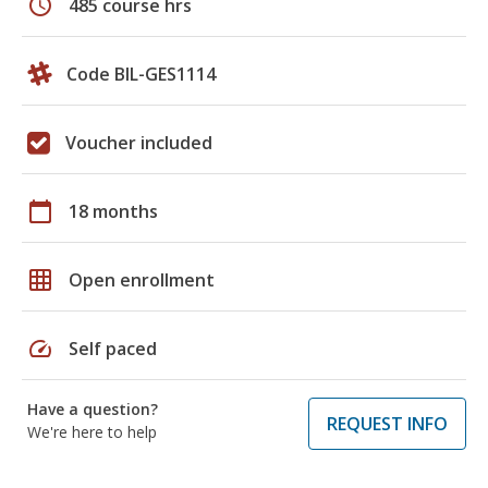
schedule
485 course hrs
Code BIL-GES1114
Voucher included
calendar_today
18 months
grid_on
Open enrollment
speed
Self paced
Have a question?
REQUEST INFO
We're here to help