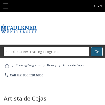
☰
LOGIN
Search
Go
Career
Training
›
›
›
Programs
Training Programs
Beauty
Artista de Cejas
phone
Call Us: 855.520.6806
Artista de Cejas