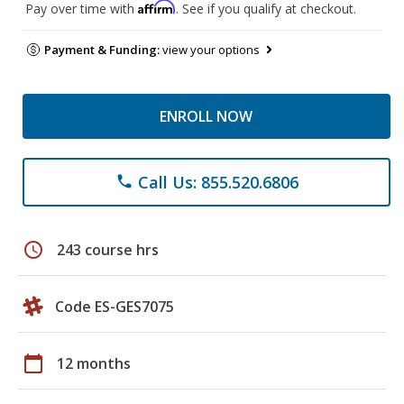
Affirm
Pay over time with
. See if you qualify at checkout.
Payment & Funding:
view your options
ENROLL NOW
Call Us: 855.520.6806
phone
schedule
243 course hrs
Code ES-GES7075
calendar_today
12 months