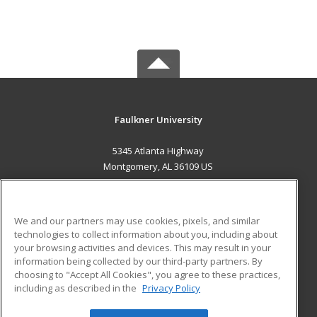
Faulkner University
5345 Atlanta Highway
Montgomery, AL 36109 US
MAIN CONTENT
Career Training
We and our partners may use cookies, pixels, and similar
technologies to collect information about you, including about
ADDITIONAL RESOURCES
your browsing activities and devices. This may result in your
information being collected by our third-party partners. By
Military
Student Blog
choosing to "Accept All Cookies", you agree to these practices,
Financial Assistance
including as described in the
Privacy Policy
Help