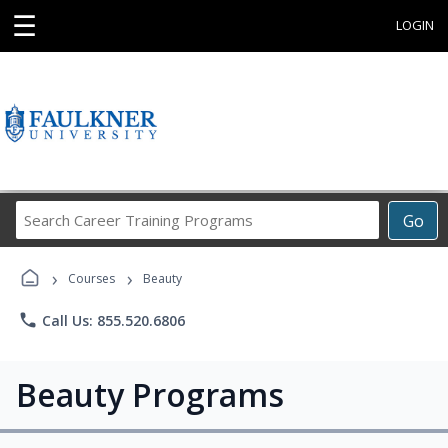
☰
LOGIN
Search
Go
Career
Training
›
›
Programs
Courses
Beauty
phone
Call Us: 855.520.6806
Beauty Programs