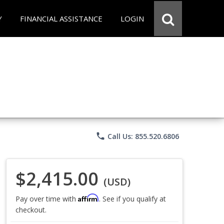
Y
FINANCIAL ASSISTANCE
LOGIN
phone
Call Us: 855.520.6806
$2,415.00
(USD)
Affirm
Pay over time with
. See if you qualify at
checkout.