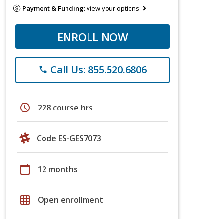
Payment & Funding:
view your options
ENROLL NOW
Call Us: 855.520.6806
phone
schedule
228 course hrs
Code ES-GES7073
calendar_today
12 months
grid_on
Open enrollment