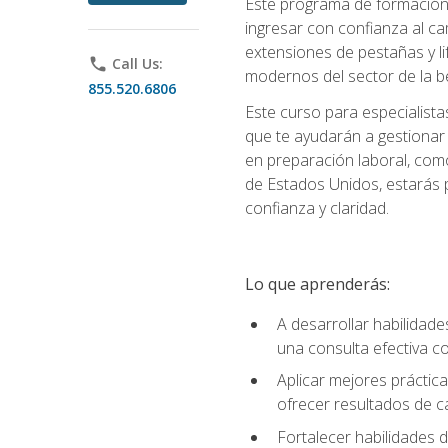
Este programa de formación p
ingresar con confianza al ca
extensiones de pestañas y lif
phone
Call Us:
modernos del sector de la be
855.520.6806
Este curso para especialista
que te ayudarán a gestionar
en preparación laboral, como
de Estados Unidos, estarás 
confianza y claridad.
Lo que aprenderás:
A desarrollar habilidade
una consulta efectiva con
Aplicar mejores práctica
ofrecer resultados de ca
Fortalecer habilidades de