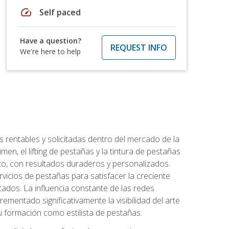
speed
Self paced
Have a question?
REQUEST INFO
We're here to help
 rentables y solicitadas dentro del mercado de la
en, el lifting de pestañas y la tintura de pestañas
to, con resultados duraderos y personalizados.
vicios de pestañas para satisfacer la creciente
ados. La influencia constante de las redes
ementado significativamente la visibilidad del arte
u formación como estilista de pestañas.